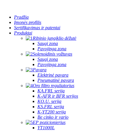
Pradžia
Įmonės profilis
Sertifikavimas ir patentai
Produktai
Ribinio jungiklio dėžutė
Saugi zona
Pavojinga zona
Solenoidinis vožtuvas
Saugi zona
Pavojinga zona
Pavara
Elektrinė pavara
Pneumatinė pavara
Oro filtro reguliatorius
KA.FRL serija
K-AFR ir BFR serijos
KO.U. serija
KS.FRL serija
K-YT200 serija
Be cinko ir vario
EP pozicionierius
YT1000L