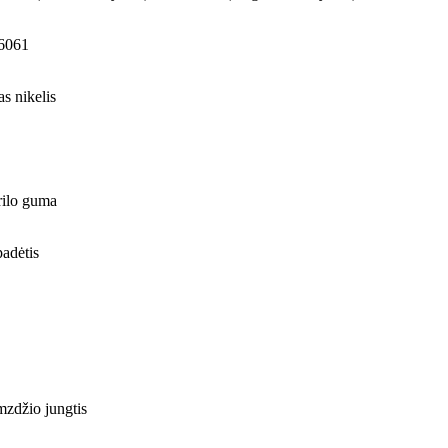
 6061
s nikelis
trilo guma
padėtis
zdžio jungtis