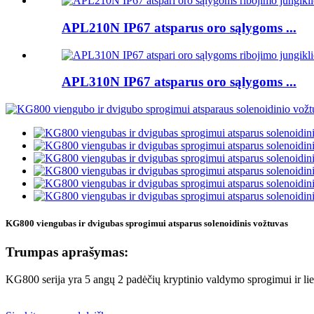
APL210N IP67 atsparus oro sąlygoms ...
APL310N IP67 atsparus oro sąlygoms ...
KG800 viengubas ir dvigubas sprogimui atsparus solenoidinis vožtuvas
Trumpas aprašymas:
KG800 serija yra 5 angų 2 padėčių kryptinio valdymo sprogimui ir liep