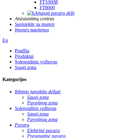
YT1000R
YT8000
Atjungti pavarų dėžę
Atsisiuntimų centras
Susisiekite su mumis
Įmonės naujienos
En
Pradžia
Produktai
Solenoidinis vožtuvas
Saugi zona
Kategorijos
Ribinio jungiklio dėžutė
Saugi zona
Pavojinga zona
Solenoidinis vožtuvas
Saugi zona
Pavojinga zona
Pavara
Elektrinė pavara
Pneumatinė pavara