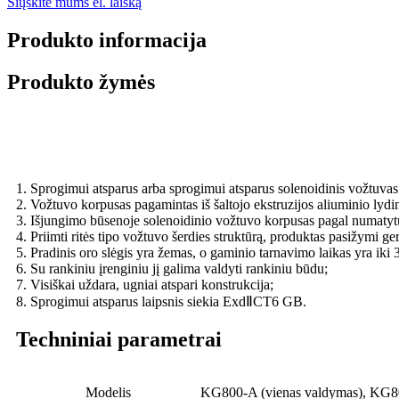
Siųskite mums el. laišką
Produkto informacija
Produkto žymės
1. Sprogimui atsparus arba sprogimui atsparus solenoidinis vožtuva
2. Vožtuvo korpusas pagamintas iš šaltojo ekstruzijos aliuminio lyd
3. Išjungimo būsenoje solenoidinio vožtuvo korpusas pagal numatytu
4. Priimti ritės tipo vožtuvo šerdies struktūrą, produktas pasižymi ge
5. Pradinis oro slėgis yra žemas, o gaminio tarnavimo laikas yra iki 3
6. Su rankiniu įrenginiu jį galima valdyti rankiniu būdu;
7. Visiškai uždara, ugniai atspari konstrukcija;
8. Sprogimui atsparus laipsnis siekia ExdⅡCT6 GB.
Techniniai parametrai
Modelis
KG800-A (vienas valdymas), KG80