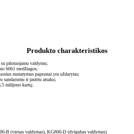
Produkto charakteristikos
s su pilotuojamu valdymu;
inio 6061 medžiagos;
osius nustatymus paprastai yra uždarytas;
ru sandarumu ir jautriu atsaku;
,5 milijono kartų;
0-B (vienas valdymas), KG800-D (dvigubas valdymas)