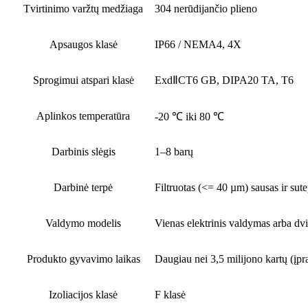
Tvirtinimo varžtų medžiaga
304 nerūdijančio plieno
Apsaugos klasė
IP66 / NEMA4, 4X
Sprogimui atspari klasė
ExdⅡCT6 GB, DIPA20 TA, T6
Aplinkos temperatūra
-20 ℃ iki 80 ℃
Darbinis slėgis
1–8 barų
Darbinė terpė
Filtruotas (<= 40 µm) sausas ir sute
Valdymo modelis
Vienas elektrinis valdymas arba dv
Produkto gyvavimo laikas
Daugiau nei 3,5 milijono kartų (įp
Izoliacijos klasė
F klasė