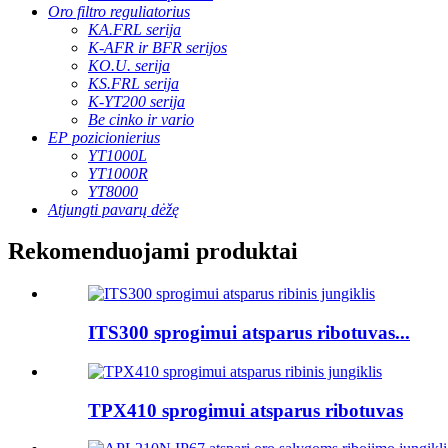
Oro filtro reguliatorius
KA.FRL serija
K-AFR ir BFR serijos
KO.U. serija
KS.FRL serija
K-YT200 serija
Be cinko ir vario
EP pozicionierius
YT1000L
YT1000R
YT8000
Atjungti pavarų dėžę
Rekomenduojami produktai
ITS300 sprogimui atsparus ribotuvas...
TPX410 sprogimui atsparus ribotuvas