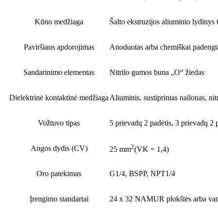
Kūno medžiaga
Šalto ekstruzijos aliuminio lydinys
Paviršiaus apdorojimas
Anoduotas arba chemiškai padengta
Sandarinimo elementas
Nitrilo gumos buna „O“ žiedas
Dielektrinė kontaktinė medžiaga
Aliuminis, sustiprintas nailonas, ni
Vožtuvo tipas
5 prievadų 2 padėtis, 3 prievadų 2 
2
Angos dydis (CV)
25 mm
(VK = 1,4)
Oro patekimas
G1/4, BSPP, NPT1/4
Įrengimo standartai
24 x 32 NAMUR plokštės arba vam